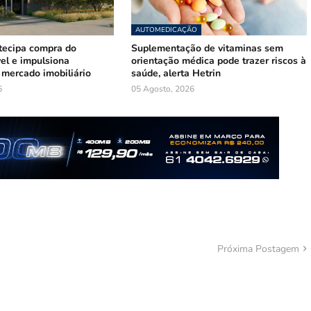
AUTOMEDICAÇÃO
tecipa compra do
Suplementação de vitaminas sem
el e impulsiona
orientação médica pode trazer riscos à
mercado imobiliário
saúde, alerta Hetrin
6
05 Agosto, 2026
Próxima Postagem