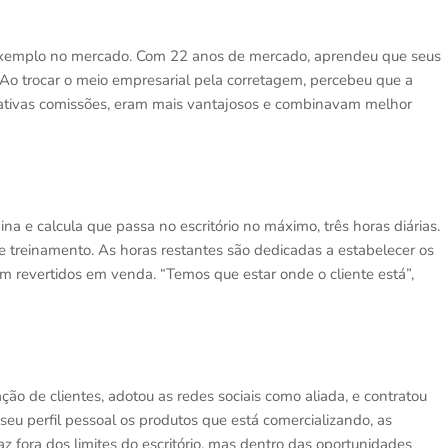
 exemplo no mercado. Com 22 anos de mercado, aprendeu que seus
. Ao trocar o meio empresarial pela corretagem, percebeu que a
trativas comissões, eram mais vantajosos e combinavam melhor
 e calcula que passa no escritório no máximo, três horas diárias.
 treinamento. As horas restantes são dedicadas a estabelecer os
em revertidos em venda. “Temos que estar onde o cliente está”,
o de clientes, adotou as redes sociais como aliada, e contratou
 seu perfil pessoal os produtos que está comercializando, as
az fora dos limites do escritório, mas dentro das oportunidades