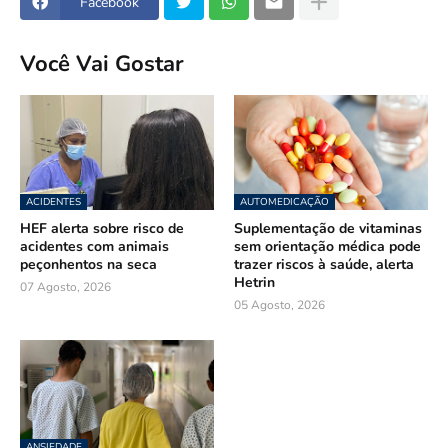
Facebook
Você Vai Gostar
ACIDENTES
AUTOMEDICAÇÃO
HEF alerta sobre risco de
Suplementação de vitaminas
acidentes com animais
sem orientação médica pode
peçonhentos na seca
trazer riscos à saúde, alerta
Hetrin
07 Agosto, 2026
05 Agosto, 2026
ANSIEDADE