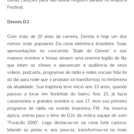
outras canções para não deixar ninguém parado no Arapuca
Festival.
Dennis DJ
Com mais de 20 anos de carreira, Dennis é hoje um dos
nomes mais populares Da cena eletrônica brasileira. Suas
apresentações no concorrido "Baile do Dennis" e nos
maiores eventos e festas atraem uma enorme legião de fãs
que lotam os shows e alavancam a audiência de seus
vídeos, podcasts, programas de rádio e redes sociais Não foi
do dia para noite que o produtor se transformou no fenômeno
da atualidade. Sua trajetória teve início aos 13 anos, quando
passou a tocar em festinhas do bairro. Aos 15, já fazia
casamentos e grandes eventos e, aos 17, teve seu primeiro
programa de rádio na extinta Imprensa FM. Na mesma
época, entrou para o time de DJs da mítica equipe de som
"Furacão 2000". Logo destacou-se na cena funk carioca,
lotando as pistas e, aos poucos, transformou-se no mais