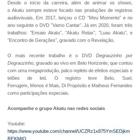
Desde o início da carreira, além de animar os shows,
o Akatu sempre esteve focado nas produções de registros
audiovisuais. Em 2017, lançou o CD "Meu Momento" e no
ano seguinte o DVD "Vamo Cantar". Já em 2020, foram três
trabalhos: "Ensaio Akatu", "Akatu Relax", "Luau Akatu", e
"Encontro de Gerações", gravado com o Revelação.
O mais recente trabalho é o DVD
Degrauzinho por
Degrauzinho
, gravado ao vivo em Belo Horizonte, que contou
com uma megaprodução, palco repleto de efeitos especiais e
telões de led. O registro teve Belo, Suel,
Ferrugem, Menos é Mais, Di Propósito e Matheus Fernandes
como participações especiais.
Acompanhe o grupo Akatu nas redes sociais
Youtube:
https://www.youtube.com/channel/UCZRz1x875YmSEDjkm
REKMtQ