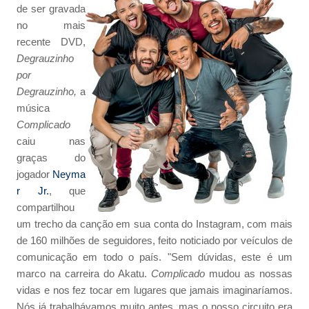
de ser gravada
no mais
recente DVD,
Degrauzinho
por
Degrauzinho,
a
música
Complicado
caiu nas
graças do
jogador
Neyma
r Jr.
, que
compartilhou
um trecho da canção em sua conta do Instagram, com mais
de 160 milhões de seguidores, feito noticiado por veículos de
comunicação em todo o país. "Sem dúvidas, este é um
marco na carreira do Akatu.
Complicado
mudou as nossas
vidas e nos fez tocar em lugares que jamais imaginaríamos.
Nós já trabalhávamos muito antes, mas o nosso circuito era