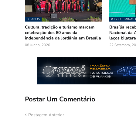
80 ANOS
# ISSO É MINAS 
Cultura, tradição e turismo marcam
Brasília rece
celebração dos 80 anos da
Nacional da A
independência da Jordânia em Brasília
laços bilatera
08 Junho, 2026
22 Setembro, 2
Postar Um Comentário
Postagem Anterior