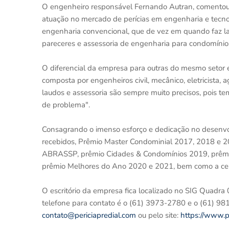
O engenheiro responsável Fernando Autran, comentou
atuação no mercado de perícias em engenharia e tecn
engenharia convencional, que de vez em quando faz la
pareceres e assessoria de engenharia para condomínio
O diferencial da empresa para outras do mesmo setor é 
composta por engenheiros civil, mecânico, eletricista
laudos e assessoria são sempre muito precisos, pois temo
de problema".
Consagrando o imenso esforço e dedicação no desenvolv
recebidos, Prêmio Master Condominial 2017, 2018 e 201
ABRASSP, prêmio Cidades & Condomínios 2019, prêmi
prêmio Melhores do Ano 2020 e 2021, bem como a certif
O escritório da empresa fica localizado no SIG Quadra 0
telefone para contato é o (61) 3973-2780 e o (61) 98
contato@periciapredial.com
ou pelo site:
https://www.p