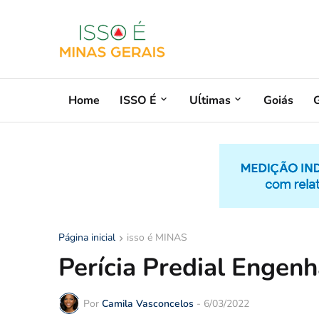
Home
ISSO É
Uĺtimas
Goiás
G
Página inicial
isso é MINAS
Perícia Predial Engenh
Por
Camila Vasconcelos
-
6/03/2022