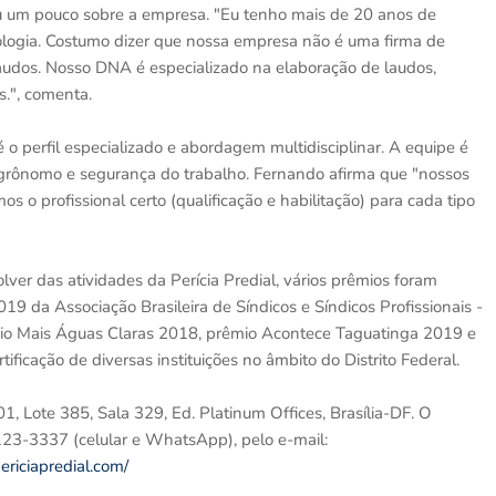
 um pouco sobre a empresa. "Eu tenho mais de 20 anos de
ologia. Costumo dizer que nossa empresa não é uma firma de
udos. Nosso DNA é especializado na elaboração de laudos,
s.", comenta.
o perfil especializado e abordagem multidisciplinar. A equipe é
, agrônomo e segurança do trabalho. Fernando afirma que "nossos
s o profissional certo (qualificação e habilitação) para cada tipo
er das atividades da Perícia Predial, vários prêmios foram
9 da Associação Brasileira de Síndicos e Síndicos Profissionais -
o Mais Águas Claras 2018, prêmio Acontece Taguatinga 2019 e
icação de diversas instituições no âmbito do Distrito Federal.
1, Lote 385, Sala 329, Ed. Platinum Offices, Brasília-DF. O
123-3337 (celular e WhatsApp), pelo e-mail:
ericiapredial.com/