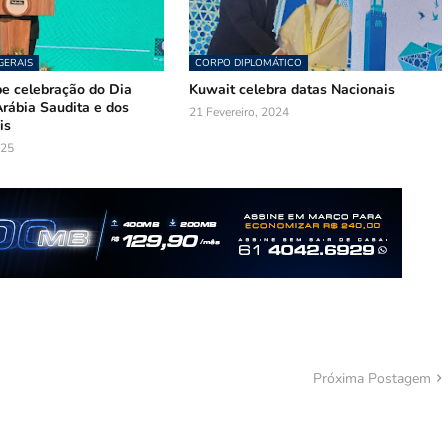
GERAIS
CORPO DIPLOMÁTICO
be celebração do Dia
Kuwait celebra datas Nacionais
rábia Saudita e dos
21 Fevereiro, 2024
is
025
Próxima Postagem