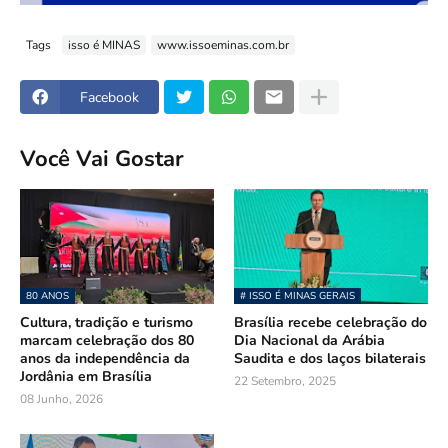
Tags
isso é MINAS
www.issoeminas.com.br
Facebook
Você Vai Gostar
80 ANOS
# ISSO É MINAS GERAIS
Cultura, tradição e turismo
Brasília recebe celebração do
marcam celebração dos 80
Dia Nacional da Arábia
anos da independência da
Saudita e dos laços bilaterais
Jordânia em Brasília
22 Setembro, 2025
08 Junho, 2026