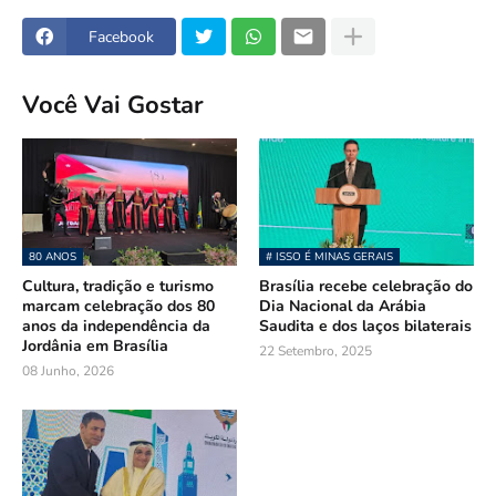
Facebook
Você Vai Gostar
80 ANOS
# ISSO É MINAS GERAIS
Cultura, tradição e turismo
Brasília recebe celebração do
marcam celebração dos 80
Dia Nacional da Arábia
anos da independência da
Saudita e dos laços bilaterais
Jordânia em Brasília
22 Setembro, 2025
08 Junho, 2026