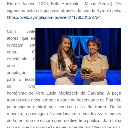
Rio de Janeiro, 1046, Belo Horizonte - Minas Gerais). Os
ingressos estão disponíveis através do site do Sympla pelo:
https://bileto.sympla.com.br/event/71795/d/128724
.
Com vinte
atores que se
revezam em
cena, O
espetáculo é
uma
adaptação
para o teatro
do livro
homônimo de Vera Lúcia Marinzeck de Carvalho. A peça
trata da vida após a morte a partir do desencarne de Patrícia,
personagem central que conduz o fio da trama. Desta
maneira, a passagem é abordada com uma leveza e toques
de humor que se encarregam de divertir o público. Já a trilha
sonora, que foi composta especialmente por Claudio Suisso,