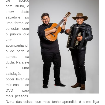
De acordo
com Bruno, o
show deste
sábado é mais
uma forma de
conectar com
o público que
vem
acompanhand
o de perto a
carreira da
dupla. Para ele
é uma
satisfação
poder levar as
músicas do
DVD para
mais pessoas.
"Uma das coisas que mais tenho aprendido é a me ligar