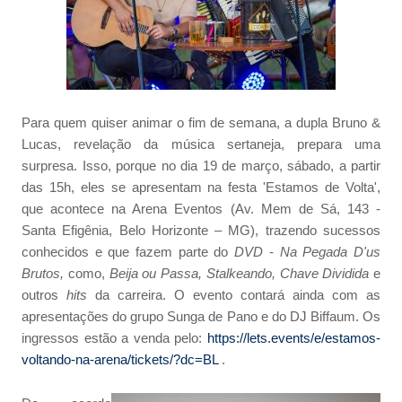
Para quem quiser animar o fim de semana, a dupla Bruno &
Lucas, revelação da música sertaneja, prepara uma
surpresa. Isso, porque no dia 19 de março, sábado, a partir
das 15h, eles se apresentam na festa 'Estamos de Volta',
que acontece na Arena Eventos (Av. Mem de Sá, 143 -
Santa Efigênia, Belo Horizonte – MG), trazendo sucessos
conhecidos e que fazem parte do
DVD
-
Na Pegada D'us
Brutos,
como,
Beija ou Passa, Stalkeando, Chave Dividida
e
outros
hits
da carreira. O evento contará ainda com as
apresentações do grupo Sunga de Pano e do DJ Biffaum. Os
ingressos estão a venda pelo:
https://lets.events/e/estamos-
voltando-na-arena/tickets/?dc=BL
.