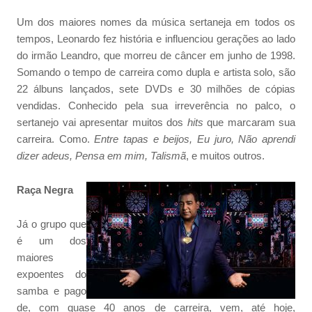
Um dos maiores nomes da música sertaneja em todos os
tempos, Leonardo fez história e influenciou gerações ao lado
do irmão Leandro, que morreu de câncer em junho de 1998.
Somando o tempo de carreira como dupla e artista solo, são
22 álbuns lançados, sete DVDs e 30 milhões de cópias
vendidas. Conhecido pela sua irreverência no palco, o
sertanejo vai apresentar muitos dos
hits
que marcaram sua
carreira. Como.
Entre tapas e beijos, Eu juro, Não aprendi
dizer adeus, Pensa em mim, Talismã
, e muitos outros.
Raça
Negra
Já o grupo que
é um dos
maiores
expoentes do
samba e pago
de, com quase 40 anos de carreira, vem, até hoje,