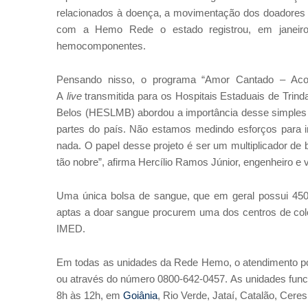
relacionados à doença, a movimentação dos doadores d
com a Hemo Rede o estado registrou, em janeir
hemocomponentes.
Pensando nisso, o programa “Amor Cantado – Acolhi
A
live
transmitida para os Hospitais Estaduais de Trin
Belos (HESLMB) abordou a importância desse simples ge
partes do país. Não estamos medindo esforços para in
nada. O papel desse projeto é ser um multiplicador de
tão nobre”, afirma Hercílio Ramos Júnior, engenheiro e 
Uma única bolsa de sangue, que em geral possui 450
aptas a doar sangue procurem uma dos centros de cole
IME
D.
Em todas as unidades da Rede Hemo, o atendimento 
ou através do número 0800-642-0457. As unidades func
8h às 12h, em
Goiânia
, Rio Verde, Jataí, Catalão, Cere