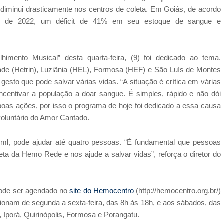
iminui drasticamente nos centros de coleta. Em Goiás, de acordo
o de 2022, um déficit de 41% em seu estoque de sangue e
mento Musical” desta quarta-feira, (9) foi dedicado ao tema.
dade (Hetrin), Luziânia (HEL), Formosa (HEF) e São Luís de Montes
sto que pode salvar várias vidas. “A situação é crítica em várias
centivar a população a doar sangue. É simples, rápido e não dói
 boas ações, por isso o programa de hoje foi dedicado a essa causa
voluntário do Amor Cantado.
ml, pode ajudar até quatro pessoas. “É fundamental que pessoas
ta da Hemo Rede e nos ajude a salvar vidas”, reforça o diretor do
pode ser agendado no
site do Hemocentro
(http://hemocentro.org.br/)
ionam de segunda a sexta-feira, das 8h às 18h, e aos sábados, das
s, Iporá, Quirinópolis, Formosa e Porangatu.