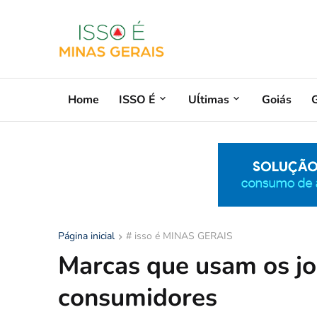
Home
ISSO É
Uĺtimas
Goiás
G
Página inicial
# isso é MINAS GERAIS
Marcas que usam os jog
consumidores