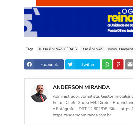
Tags
# isso é MINAS GERAIS
isso é MINAS
www.issoemina
Facebook
Twitter
ANDERSON MIRANDA
Administrador, Jornalista, Gestor Imobiliári
Editor-Chefe Grupo M4. Diretor-Proprietári
e Fotógrafo - DRT 12.802/DF. Sites: https:/
https://andersonmiranda.com.br.