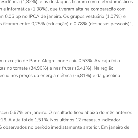
 residência (1,82%), e os destaques ficaram com eletrodomésticos
m e informática (1,38%), que tiveram alta na comparação com
m 0,06 pp no IPCA de janeiro. Os grupos vestuário (1,07%) e
 ficaram entre 0,25% (educação) e 0,78% (despesas pessoais)",
om exceção de Porto Alegre, onde caiu 0,53%. Aracaju foi o
tas no tomate (34,90%) e nas frutas (6,41%). Na região
ecuo nos preços da energia elétrica (-6,81%) e da gasolina
ceu 0,67% em janeiro. O resultado ficou abaixo do mês anterior:
16. A alta foi de 1,51%. Nos últimos 12 meses, o indicador
 observados no período imediatamente anterior. Em janeiro de