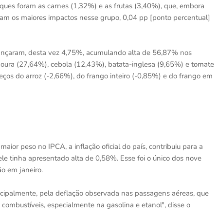
ques foram as carnes (1,32%) e as frutas (3,40%), que, embora
ram os maiores impactos nesse grupo, 0,04 pp [ponto percentual]
vançaram, desta vez 4,75%, acumulando alta de 56,87% nos
ura (27,64%), cebola (12,43%), batata-inglesa (9,65%) e tomate
ços do arroz (-2,66%), do frango inteiro (-0,85%) e do frango em
ior peso no IPCA, a inflação oficial do país, contribuiu para a
le tinha apresentado alta de 0,58%. Esse foi o único dos nove
o em janeiro.
incipalmente, pela deflação observada nas passagens aéreas, que
mbustíveis, especialmente na gasolina e etanol", disse o