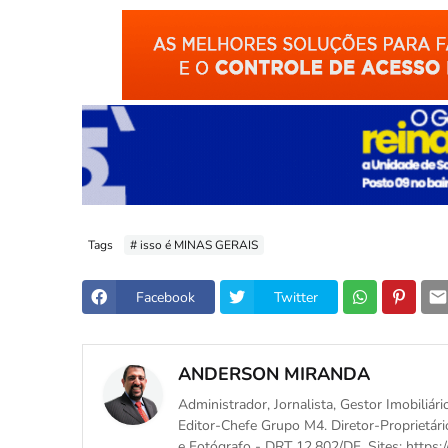
Tags
# isso é MINAS GERAIS
Facebook
Twitter
ANDERSON MIRANDA
Administrador, Jornalista, Gestor Imobiliári
Editor-Chefe Grupo M4. Diretor-Proprietári
e Fotógrafo - DRT 12.802/DF. Sites: https:/