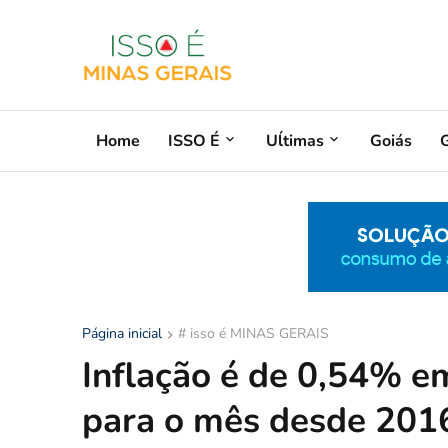
Home
ISSO É
Uĺtimas
Goiás
G
Página inicial
# isso é MINAS GERAIS
Inflação é de 0,54% em
para o mês desde 201