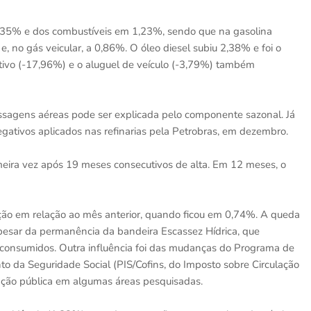
,35% e dos combustíveis em 1,23%, sendo que na gasolina
 no gás veicular, a 0,86%. O óleo diesel subiu 2,38% e foi o
ativo (-17,96%) e o aluguel de veículo (-3,79%) também
ssagens aéreas pode ser explicada pelo componente sazonal. Já
negativos aplicados nas refinarias pela Petrobras, em dezembro.
meira vez após 19 meses consecutivos de alta. Em 12 meses, o
ção em relação ao mês anterior, quando ficou em 0,74%. A queda
 apesar da permanência da bandeira Escassez Hídrica, que
consumidos. Outra influência foi das mudanças do Programa de
to da Seguridade Social (PIS/Cofins, do Imposto sobre Circulação
nação pública em algumas áreas pesquisadas.