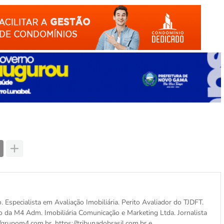
o. Especialista em Avaliação Imobiliária. Perito Avaliador do TJDFT.
o da M4 Adm. Imobiliária Comunicação e Marketing Ltda. Jornalista
/grupom4.com.br, https://tribunadobrasil.com.br e