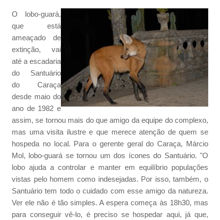
O lobo-guará,
que está
ameaçado de
extinção, vai
até a escadaria
do Santuário
do Caraça
desde maio do
ano de 1982 e
assim, se tornou mais do que amigo da equipe do complexo,
mas uma visita ilustre e que merece atenção de quem se
hospeda no local. Para o gerente geral do Caraça, Márcio
Mol, lobo-guará se tornou um dos ícones do Santuário. "O
lobo ajuda a controlar e manter em equilíbrio populações
vistas pelo homem como indesejadas. Por isso, também, o
Santuário tem todo o cuidado com esse amigo da natureza.
Ver ele não é tão simples. A espera começa às 18h30, mas
para conseguir vê-lo, é preciso se hospedar aqui, já que,