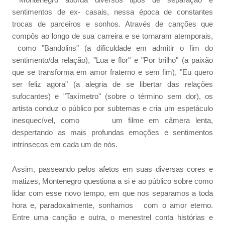
Montenegro aborda diversos tipos de separação e
sentimentos de ex- casais, nessa época de constantes
trocas de parceiros e sonhos. Através de canções que
compôs ao longo de sua carreira e se tornaram atemporais,
como "Bandolins" (a dificuldade em admitir o fim do
sentimento/da relação), "Lua e flor" e "Por brilho" (a paixão
que se transforma em amor fraterno e sem fim), "Eu quero
ser feliz agora" (a alegria de se libertar das relações
sufocantes) e "Taxímetro" (sobre o término sem dor), os
artista conduz o público por subtemas e cria um espetáculo
inesquecível, como um filme em câmera lenta,
despertando as mais profundas emoções e sentimentos
intrínsecos em cada um de nós.
Assim, passeando pelos afetos em suas diversas cores e
matizes, Montenegro questiona a si e ao público sobre como
lidar com esse novo tempo, em que nos separamos a toda
hora e, paradoxalmente, sonhamos com o amor eterno.
Entre uma canção e outra, o menestrel conta histórias e