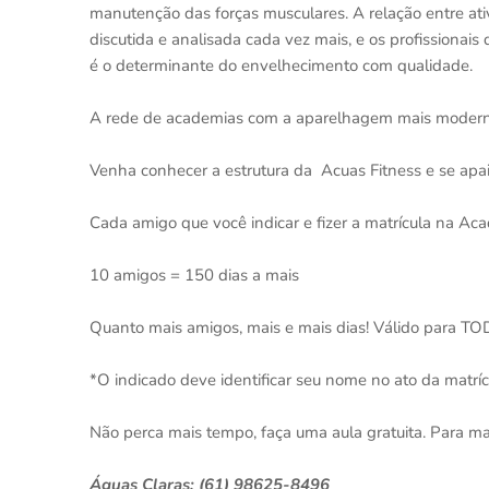
manutenção das forças musculares. A relação entre ati
discutida e analisada cada vez mais, e os profissiona
é o determinante do envelhecimento com qualidade.
A rede de academias com a aparelhagem mais moderna
⠀
Venha conhecer a estrutura da Acuas Fitness e se apa
Cada amigo que você indicar e fizer a matrícula na Ac
⠀
10 amigos = 150 dias a mais
⠀
Quanto mais amigos, mais e mais dias! Válido para 
⠀
*O indicado deve identificar seu nome no ato da matríc
Não perca mais tempo, faça uma aula gratuita. Para ma
Águas Claras: (61) 98625-8496