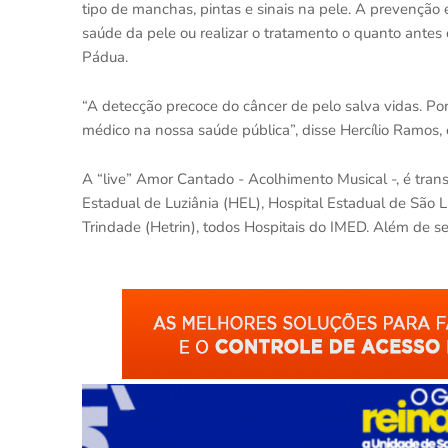
tipo de manchas, pintas e sinais na pele. A prevenção
saúde da pele ou realizar o tratamento o quanto antes q
Pádua.
“A detecção precoce do câncer de pelo salva vidas. Por
médico na nossa saúde pública”, disse Hercílio Ramos,
A “live” Amor Cantado - Acolhimento Musical -, é tran
Estadual de Luziânia (HEL), Hospital Estadual de São
Trindade (Hetrin), todos Hospitais do IMED. Além de s