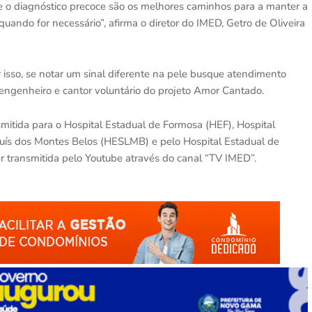
 e o diagnóstico precoce são os melhores caminhos para a manter a
uando for necessário”, afirma o diretor do IMED, Getro de Oliveira
 isso, se notar um sinal diferente na pele busque atendimento
 engenheiro e cantor voluntário do projeto Amor Cantado.
smitida para o Hospital Estadual de Formosa (HEF), Hospital
 Luís dos Montes Belos (HESLMB) e pelo Hospital Estadual de
er transmitida pelo Youtube através do canal “TV IMED”.