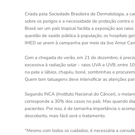
Criada pela Sociedade Brasileira de Dermatologia, a 
sobre os perigos e a necessidade de proteção contra o 
Brasil ser um país tropical facilita a exposição aos raio
questão de saúde pública à população, os hospitais ger
IMED se unem à campanha por meio da live Amor Cant
Com a chegada do verão, em 21 de dezembro, é preciso
excessiva à radiação solar – raios UVA e UVB, entre 1
na pele e lábios, chapéu, boné, sombrinhas e procurem
Quem tem tatuagens deve intensificar as atenções para
Segundo INCA (Instituto Nacional do Câncer), o mela
corresponde a 30% dos casos no país. Mas quando di
pacientes. Por isso, é de tamanha importância o acom
descoberto, mais fácil será o tratamento.
“Mesmo com todos os cuidados, é necessária a consulta