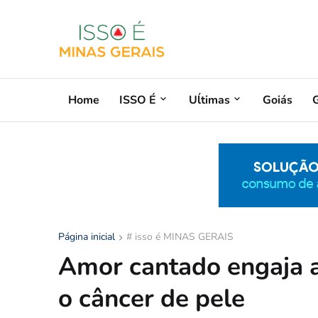
Home
ISSO É
Uĺtimas
Goiás
G
Página inicial
# isso é MINAS GERAIS
Amor cantado engaja a
o câncer de pele