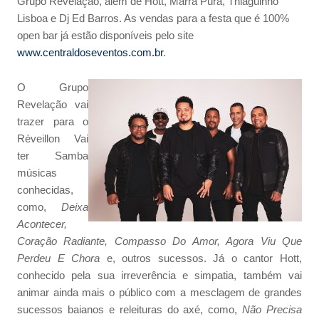
Grupo Revelação, além de Hott, Marra Pura, Thiaguinho
Lisboa e Dj Ed Barros. As vendas para a festa que é 100%
open bar já estão disponíveis pelo site
www.centraldoseventos.com.br
.
O Grupo
Revelação vai
trazer para o
Réveillon Vai
ter Samba
músicas
conhecidas,
como,
Deixa
Acontecer,
Coração Radiante, Compasso Do Amor, Agora Viu Que
Perdeu E Chora
e, outros sucessos. Já o cantor Hott,
conhecido pela sua irreverência e simpatia, também vai
animar ainda mais o público com a mesclagem de grandes
sucessos baianos e releituras do axé, como,
Não Precisa