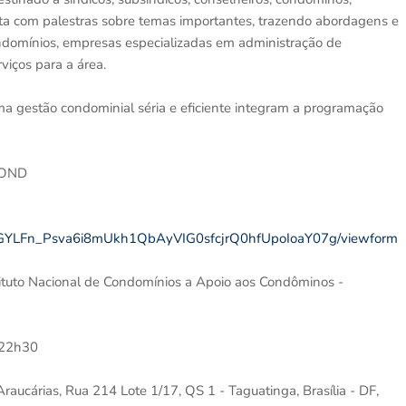
nta com palestras sobre temas importantes, trazendo abordagens e
ndomínios, empresas especializadas em administração de
iços para a área.
gestão condominial séria e eficiente integram a programação
NACOND
dEEGYLFn_Psva6i8mUkh1QbAyVIG0sfcjrQ0hfUpoIoaY07g/viewform
tituto Nacional de Condomínios a Apoio aos Condôminos -
 22h30
cárias, Rua 214 Lote 1/17, QS 1 - Taguatinga, Brasília - DF,