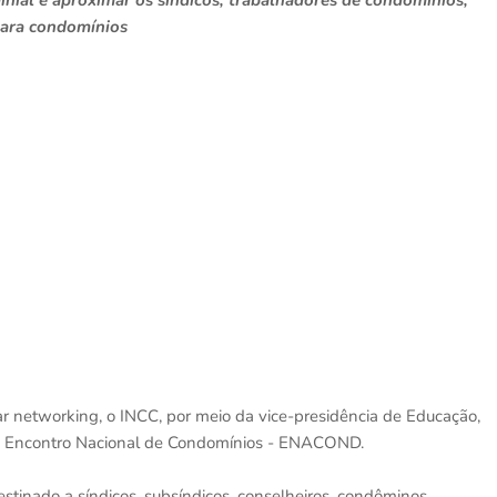
nial e aproximar os síndicos, trabalhadores de condomínios,
para condomínios
r networking, o INCC, por meio da vice-presidência de Educação,
o Encontro Nacional de Condomínios - ENACOND.
inado a síndicos, subsíndicos, conselheiros, condôminos,