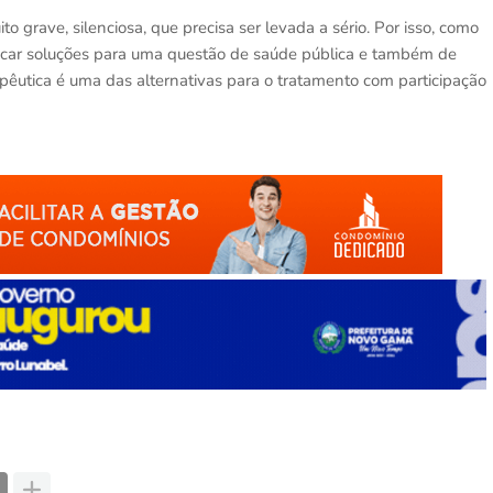
grave, silenciosa, que precisa ser levada a sério. Por isso, como
car soluções para uma questão de saúde pública e também de
utica é uma das alternativas para o tratamento com participação