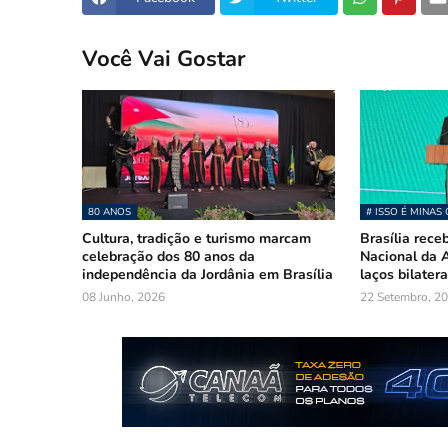
Você Vai Gostar
80 ANOS
# ISSO É MINAS 
Cultura, tradição e turismo marcam
Brasília rece
celebração dos 80 anos da
Nacional da A
independência da Jordânia em Brasília
laços bilatera
08 Junho, 2026
22 Setembro, 2