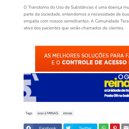
O Transtorno do Uso de Substâncias é uma doença muito 
parte da sociedade, entendemos a necessidade de bus
empatia com nossos semelhantes. A Comunidade Terapê
ativa dos pacientes que serão chamados de clientes.
Tags
isso é MINAS
minas
Facebook
Twitter