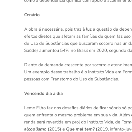
como a dependência química com apoio e acolhimento
Cenário
A obra é necessária, pois traz à luz a questão da dep
efeitos diretos que afetam as famílias de quem faz us
de Uso de Substâncias que buscaram socorro nas unid
Saúde) aumentou 54% no Brasil em 2020, segundo dad
Diante da demanda crescente por socorro e atendiment
Um exemplo desse trabalho é o Instituto Vida em Formo
pessoas com Transtorno do Uso de Substâncias.
Vencendo dia a dia
Leme Filho faz dos desafios diários de ficar sóbrio só 
quem enfrenta o mesmo problema em sua vida. Além d
renda será revertida em prol do Instituto Vida, de Form
alcoolismo
(2015) e
Que mal tem?
(2019, infanto-juve