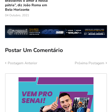
brasileiros o amor à nossa
pátria”, diz João Roma em
Belo Horizonte
04 Outubro, 2021
Postar Um Comentário
Postagem Anterior
Próxima Postagem