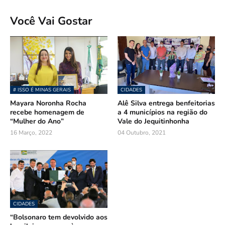
Você Vai Gostar
# ISSO É MINAS GERAIS
CIDADES
Mayara Noronha Rocha
Alê Silva entrega benfeitorias
recebe homenagem de
a 4 municípios na região do
“Mulher do Ano”
Vale do Jequitinhonha
16 Março, 2022
04 Outubro, 2021
CIDADES
“Bolsonaro tem devolvido aos