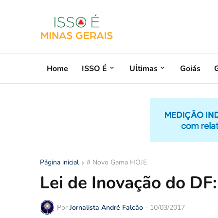
Home
ISSO É
Uĺtimas
Goiás
G
Página inicial
# Novo Gama HOJE
Lei de Inovação do DF
Por
Jornalista André Falcão
-
10/03/2017