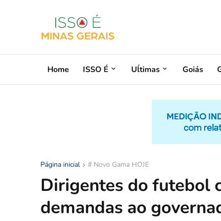
Home
ISSO É
Uĺtimas
Goiás
G
Página inicial
# Novo Gama HOJE
Dirigentes do futebol
demandas ao governa