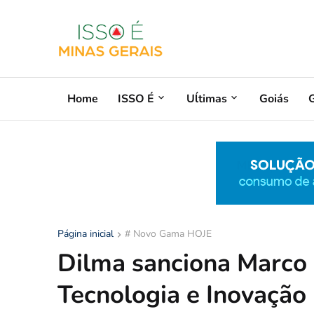
Home
ISSO É
Uĺtimas
Goiás
G
Página inicial
# Novo Gama HOJE
Dilma sanciona Marco 
Tecnologia e Inovação